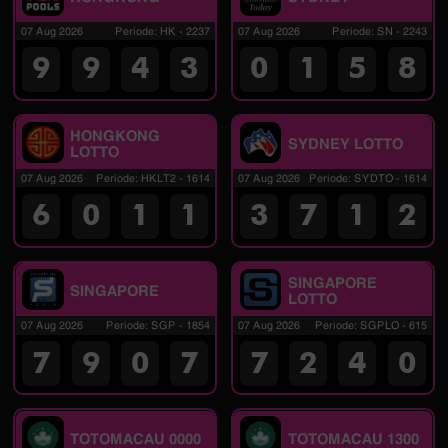
07 Aug 2026
Periode
:
HK
-
2237
07 Aug 2026
Periode
:
SN
-
2243
9
9
4
3
0
1
5
8
HONGKONG
SYDNEY LOTTO
LOTTO
07 Aug 2026
Periode
:
HKLT2
-
1614
07 Aug 2026
Periode
:
SYDTO
-
1614
6
0
1
1
3
7
1
2
SINGAPORE
SINGAPORE
LOTTO
07 Aug 2026
Periode
:
SGP
-
1854
07 Aug 2026
Periode
:
SGPLO
-
615
7
9
0
7
7
2
4
0
TOTOMACAU 0000
TOTOMACAU 1300