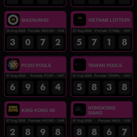
MAGNUM4D
VIETNAM LOTTERY
05 Aug 2026
Periode
:
MGU4D
-
1239
07 Aug 2026
Periode
:
VTNML
-
1547
3
0
7
2
5
7
1
8
PCSO POOLS
TAIWAN POOLS
07 Aug 2026
Periode
:
PCSP
-
1467
07 Aug 2026
Periode
:
TWNPL
-
1547
6
9
6
4
5
8
3
8
HONGKONG
KING KONG 4D
SIANG
07 Aug 2026
Periode
:
KKO4D
-
1546
07 Aug 2026
Periode
:
HKSI
-
1546
2
8
9
8
8
8
6
7