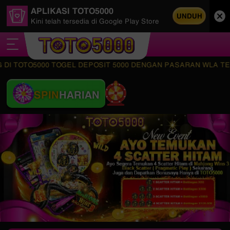
APLIKASI TOTO5000
UNDUH
Kini telah tersedia di Google Play Store
TO5000 TOGEL DEPOSIT 5000 DENGAN PASARAN WLA TERLENGKA
SPIN
HARIAN