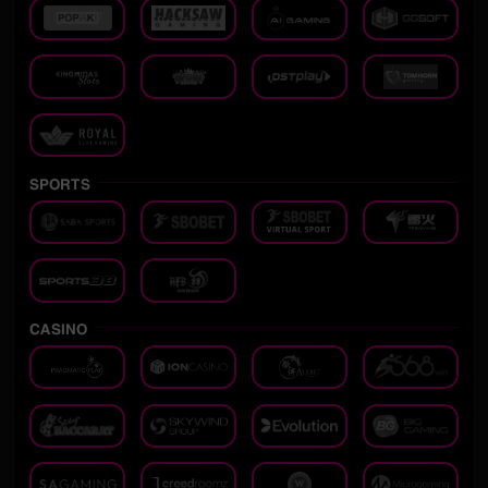
SPORTS
CASINO