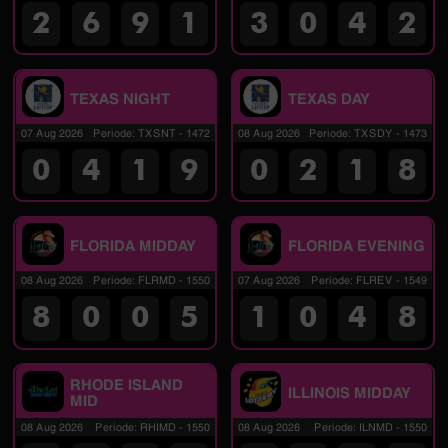
2
6
9
1
3
0
4
2
TEXAS NIGHT
TEXAS DAY
07 Aug 2026
Periode
:
TXSNT
-
1472
08 Aug 2026
Periode
:
TXSDY
-
1473
0
4
1
9
0
2
1
8
FLORIDA MIDDAY
FLORIDA EVENING
08 Aug 2026
Periode
:
FLRMD
-
1550
07 Aug 2026
Periode
:
FLREV
-
1549
8
0
0
5
1
0
4
8
RHODE ISLAND
ILLINOIS MIDDAY
MID
08 Aug 2026
Periode
:
RHIMD
-
1550
08 Aug 2026
Periode
:
ILNMD
-
1550