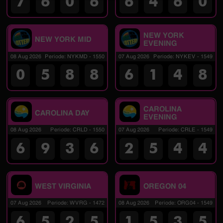
7
6
0
6
6
4
6
0
NEW YORK
NEW YORK MID
EVENING
08 Aug 2026
Periode
:
NYKMD
-
1550
07 Aug 2026
Periode
:
NYKEV
-
1549
0
5
8
8
6
1
4
8
CAROLINA
CAROLINA DAY
EVENING
08 Aug 2026
Periode
:
CRLD
-
1550
07 Aug 2026
Periode
:
CRLE
-
1549
6
9
3
6
2
5
4
4
WEST VIRGINIA
OREGON 04
07 Aug 2026
Periode
:
WVRG
-
1472
08 Aug 2026
Periode
:
ORG04
-
1549
6
5
2
5
1
5
3
5