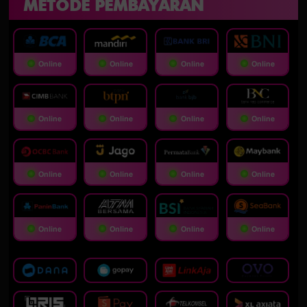
METODE PEMBAYARAN
Online
Online
Online
Online
Online
Online
Online
Online
Online
Online
Online
Online
Online
Online
Online
Online