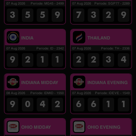
07 Aug 2026
Periode
:
MG45
-
2499
07 Aug 2026
Periode
:
SGP77
-
2289
3
5
5
9
7
3
2
9
INDIA
THAILAND
07 Aug 2026
Periode
:
ID
-
2342
07 Aug 2026
Periode
:
TH
-
2336
9
2
1
1
2
2
3
4
INDIANA MIDDAY
INDIANA EVENING
08 Aug 2026
Periode
:
IDMID
-
1550
07 Aug 2026
Periode
:
IDEVE
-
1549
9
0
4
2
6
6
1
1
OHIO MIDDAY
OHIO EVENING