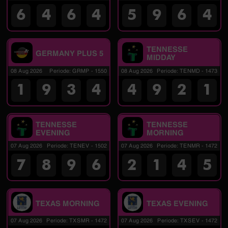
6
4
6
4
5
9
6
4
TENNESSE
GERMANY PLUS 5
MIDDAY
08 Aug 2026
Periode
:
GRMP
-
1550
08 Aug 2026
Periode
:
TENMD
-
1473
1
9
3
4
4
9
2
1
TENNESSE
TENNESSE
EVENING
MORNING
07 Aug 2026
Periode
:
TENEV
-
1502
07 Aug 2026
Periode
:
TENMR
-
1472
7
8
9
6
2
1
4
5
TEXAS MORNING
TEXAS EVENING
07 Aug 2026
Periode
:
TXSMR
-
1472
07 Aug 2026
Periode
:
TXSEV
-
1472