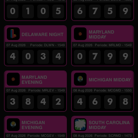
0
1
0
5
6
7
5
9
MARYLAND
DELAWARE NIGHT
MIDDAY
07 Aug 2026
Periode
:
DLWN
-
1549
07 Aug 2026
Periode
:
MRLMD
-
1549
4
0
3
4
0
7
9
9
MARYLAND
MICHIGAN MIDDAY
EVENING
07 Aug 2026
Periode
:
MRLEV
-
1549
08 Aug 2026
Periode
:
MCGMD
-
1550
3
8
4
2
4
6
9
8
MICHIGAN
SOUTH CAROLINA
EVENING
MIDDAY
07 Aug 2026
Periode
:
MCGEV
-
1549
08 Aug 2026
Periode
:
SCRMD
-
1473