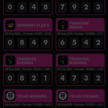
0
6
4
8
7
9
2
3
TENNESSE
GERMANY PLUS 5
MIDDAY
06 Aug 2026
Periode
:
GRMP
-
1548
06 Aug 2026
Periode
:
TENMD
-
1471
0
8
4
9
6
5
4
2
TENNESSE
TENNESSE
EVENING
MORNING
06 Aug 2026
Periode
:
TENEV
-
1501
05 Aug 2026
Periode
:
TENMR
-
1470
0
8
2
1
4
7
3
2
TEXAS MORNING
TEXAS EVENING
05 Aug 2026
Periode
:
TXSMR
-
1470
06 Aug 2026
Periode
:
TXSEV
-
1471