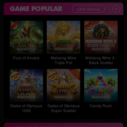
GAME POPULAR
Lihat Semua
Fury of Anubis
Mahjong Wins
Mahjong Wins 3 -
St
Triple Pot
Black Scatter
Gates of Olympus
Gates of Olympus
Candy Rush
S
1000
Super Scatter