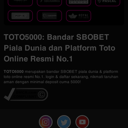
TOTO5000: Bandar SBOBET
Piala Dunia dan Platform Toto
Online Resmi No.1
TOTO5000
merupakan bandar SBOBET piala dunia & platform
toto online resmi No.1. login & daftar sekarang, nikmati taruhan
aman dengan minimal deposit cuma 5000!