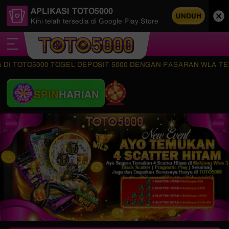
APLIKASI TOTO5000
UNDUH
Kini telah tersedia di Google Play Store
TO5000 TOGEL DEPOSIT 5000 DENGAN PASARAN WLA TERLENGKA
SPIN
HARIAN