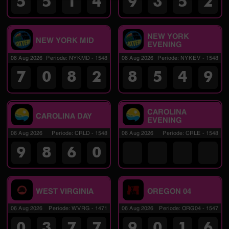
5
5
1
4
9
3
5
2
NEW YORK
NEW YORK MID
EVENING
06 Aug 2026
Periode
:
NYKMD
-
1548
06 Aug 2026
Periode
:
NYKEV
-
1548
7
0
8
2
8
5
4
9
CAROLINA
CAROLINA DAY
EVENING
06 Aug 2026
Periode
:
CRLD
-
1548
06 Aug 2026
Periode
:
CRLE
-
1548
9
8
6
0
WEST VIRGINIA
OREGON 04
06 Aug 2026
Periode
:
WVRG
-
1471
06 Aug 2026
Periode
:
ORG04
-
1547
0
3
7
7
9
0
1
6