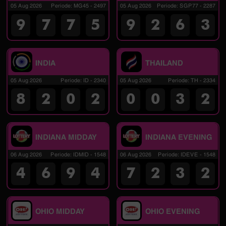
05 Aug 2026
Periode
:
MG45
-
2497
05 Aug 2026
Periode
:
SGP77
-
2287
9
7
7
5
9
2
6
3
INDIA
THAILAND
05 Aug 2026
Periode
:
ID
-
2340
05 Aug 2026
Periode
:
TH
-
2334
8
2
0
2
0
0
3
2
INDIANA MIDDAY
INDIANA EVENING
06 Aug 2026
Periode
:
IDMID
-
1548
06 Aug 2026
Periode
:
IDEVE
-
1548
4
6
9
4
7
2
3
2
OHIO MIDDAY
OHIO EVENING