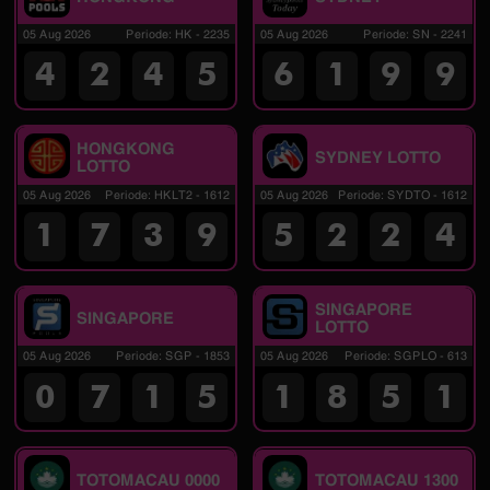
05 Aug 2026
Periode
:
HK
-
2235
05 Aug 2026
Periode
:
SN
-
2241
4
2
4
5
6
1
9
9
HONGKONG
SYDNEY LOTTO
LOTTO
05 Aug 2026
Periode
:
HKLT2
-
1612
05 Aug 2026
Periode
:
SYDTO
-
1612
1
7
3
9
5
2
2
4
SINGAPORE
SINGAPORE
LOTTO
05 Aug 2026
Periode
:
SGP
-
1853
05 Aug 2026
Periode
:
SGPLO
-
613
0
7
1
5
1
8
5
1
TOTOMACAU 0000
TOTOMACAU 1300