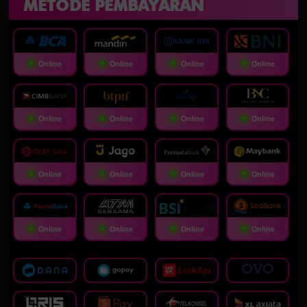
METODE PEMBAYARAN
Online
Online
Online
Online
Online
Online
Online
Online
Online
Online
Online
Online
Online
Online
Online
Online