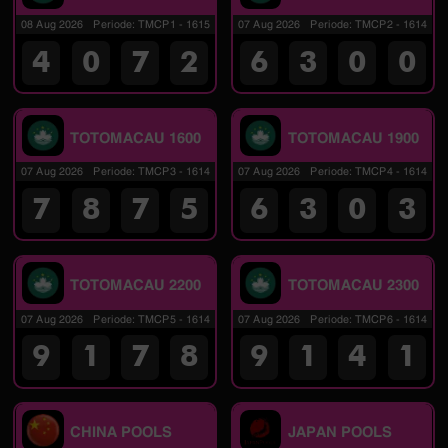
08 Aug 2026
Periode
:
TMCP1
-
1615
07 Aug 2026
Periode
:
TMCP2
-
1614
4
0
7
2
6
3
0
0
TOTOMACAU 1600
TOTOMACAU 1900
07 Aug 2026
Periode
:
TMCP3
-
1614
07 Aug 2026
Periode
:
TMCP4
-
1614
7
8
7
5
6
3
0
3
TOTOMACAU 2200
TOTOMACAU 2300
07 Aug 2026
Periode
:
TMCP5
-
1614
07 Aug 2026
Periode
:
TMCP6
-
1614
9
1
7
8
9
1
4
1
CHINA POOLS
JAPAN POOLS