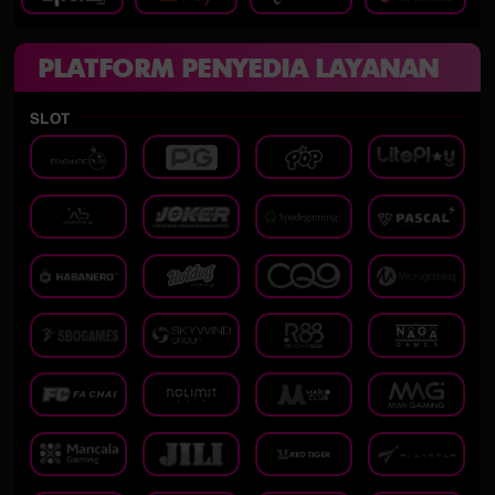
PLATFORM PENYEDIA LAYANAN
SLOT