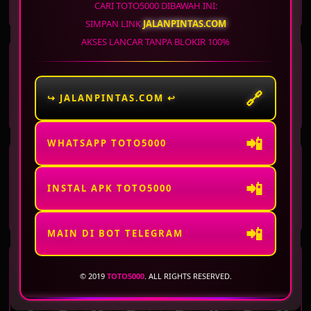
9
2
9
6
9
8
9
0
CARI TOTO5000 DIBAWAH INI:
SIMPAN LINK
JALANPINTAS.COM
AKSES LANCAR TANPA BLOKIR 100%
WASHINGTON DC
ARKANSAS
EVENING
MIDDAY
07 Aug 2026
Periode
:
WSTEV
-
1549
08 Aug 2026
Periode
:
ARKMD
-
1473
🔗
↪ JALANPINTAS.COM ↩
8
1
1
1
4
3
6
4
📲
WHATSAPP TOTO5000
ARKANSAS
VIRGINIA DAY
EVENING
📲
07 Aug 2026
Periode
:
ARKEV
-
1549
08 Aug 2026
Periode
:
VRGD
-
1550
INSTAL APK TOTO5000
7
2
8
0
5
8
0
6
📲
MAIN DI BOT TELEGRAM
VIRGINIA NIGHT
WISCONSIN
© 2019
TOTO5000
. ALL RIGHTS RESERVED.
07 Aug 2026
Periode
:
VRGNT
-
1549
08 Aug 2026
Periode
:
WISCO
-
1550