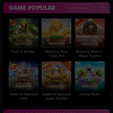
GAME POPULAR
Lihat Semua
Fury of Anubis
Mahjong Wins
Mahjong Wins 3 -
St
Triple Pot
Black Scatter
Gates of Olympus
Gates of Olympus
Candy Rush
S
1000
Super Scatter