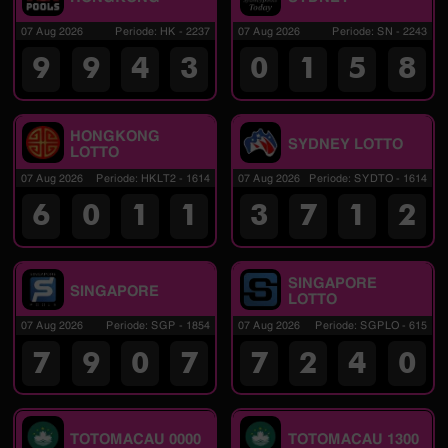
07 Aug 2026
Periode
:
HK
-
2237
07 Aug 2026
Periode
:
SN
-
2243
9
9
4
3
0
1
5
8
HONGKONG
SYDNEY LOTTO
LOTTO
07 Aug 2026
Periode
:
HKLT2
-
1614
07 Aug 2026
Periode
:
SYDTO
-
1614
6
0
1
1
3
7
1
2
SINGAPORE
SINGAPORE
LOTTO
07 Aug 2026
Periode
:
SGP
-
1854
07 Aug 2026
Periode
:
SGPLO
-
615
7
9
0
7
7
2
4
0
TOTOMACAU 0000
TOTOMACAU 1300