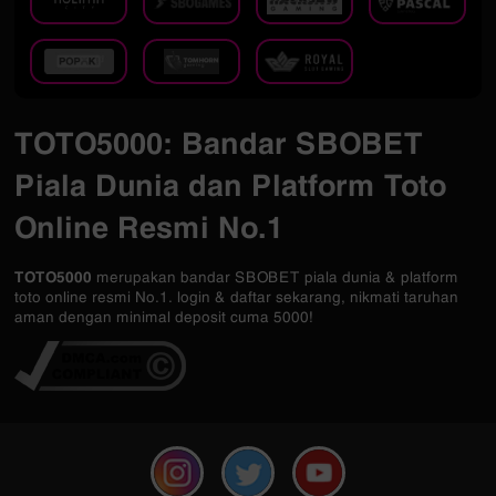
TOTO5000: Bandar SBOBET
Piala Dunia dan Platform Toto
Online Resmi No.1
TOTO5000
merupakan bandar SBOBET piala dunia & platform
toto online resmi No.1. login & daftar sekarang, nikmati taruhan
aman dengan minimal deposit cuma 5000!