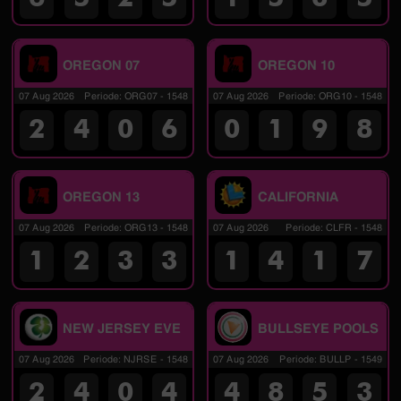
OREGON 07
OREGON 10
07 Aug 2026
Periode
:
ORG07
-
1548
07 Aug 2026
Periode
:
ORG10
-
1548
2
4
0
6
0
1
9
8
OREGON 13
CALIFORNIA
07 Aug 2026
Periode
:
ORG13
-
1548
07 Aug 2026
Periode
:
CLFR
-
1548
1
2
3
3
1
4
1
7
NEW JERSEY EVE
BULLSEYE POOLS
07 Aug 2026
Periode
:
NJRSE
-
1548
07 Aug 2026
Periode
:
BULLP
-
1549
2
4
0
4
4
8
5
3