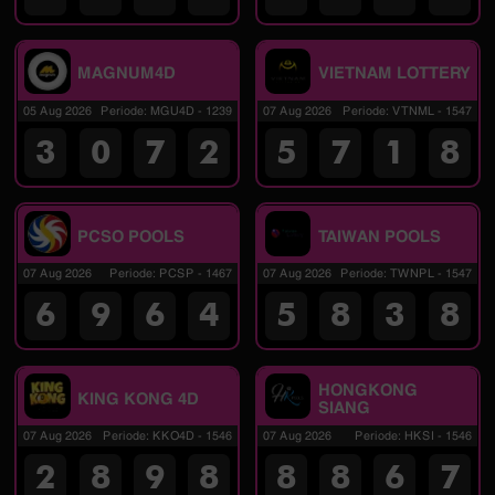
MAGNUM4D
VIETNAM LOTTERY
05 Aug 2026
Periode
:
MGU4D
-
1239
07 Aug 2026
Periode
:
VTNML
-
1547
3
0
7
2
5
7
1
8
PCSO POOLS
TAIWAN POOLS
07 Aug 2026
Periode
:
PCSP
-
1467
07 Aug 2026
Periode
:
TWNPL
-
1547
6
9
6
4
5
8
3
8
HONGKONG
KING KONG 4D
SIANG
07 Aug 2026
Periode
:
KKO4D
-
1546
07 Aug 2026
Periode
:
HKSI
-
1546
2
8
9
8
8
8
6
7