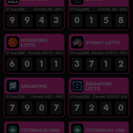
07 Aug 2026
Periode
:
HK
-
2237
07 Aug 2026
Periode
:
SN
-
2243
9
9
4
3
0
1
5
8
HONGKONG
SYDNEY LOTTO
LOTTO
07 Aug 2026
Periode
:
HKLT2
-
1614
07 Aug 2026
Periode
:
SYDTO
-
1614
6
0
1
1
3
7
1
2
SINGAPORE
SINGAPORE
LOTTO
07 Aug 2026
Periode
:
SGP
-
1854
07 Aug 2026
Periode
:
SGPLO
-
615
7
9
0
7
7
2
4
0
TOTOMACAU 0000
TOTOMACAU 1300