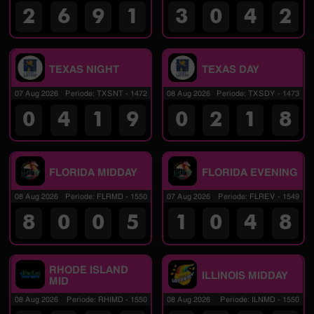
2
6
9
1
3
0
4
2
TEXAS NIGHT
TEXAS DAY
07 Aug 2026
Periode
:
TXSNT
-
1472
08 Aug 2026
Periode
:
TXSDY
-
1473
0
4
1
9
0
2
1
8
FLORIDA MIDDAY
FLORIDA EVENING
08 Aug 2026
Periode
:
FLRMD
-
1550
07 Aug 2026
Periode
:
FLREV
-
1549
8
0
0
5
1
0
4
8
RHODE ISLAND
ILLINOIS MIDDAY
MID
08 Aug 2026
Periode
:
RHIMD
-
1550
08 Aug 2026
Periode
:
ILNMD
-
1550