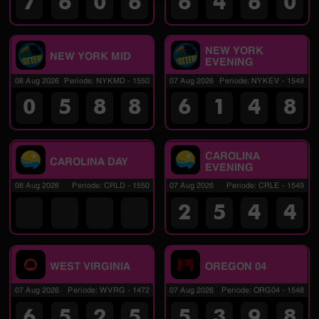
7
6
0
6
6
4
6
0
NEW YORK
NEW YORK MID
EVENING
08 Aug 2026
Periode
:
NYKMD
-
1550
07 Aug 2026
Periode
:
NYKEV
-
1549
0
5
8
8
6
1
4
8
CAROLINA
CAROLINA DAY
EVENING
08 Aug 2026
Periode
:
CRLD
-
1550
07 Aug 2026
Periode
:
CRLE
-
1549
2
5
4
4
WEST VIRGINIA
OREGON 04
07 Aug 2026
Periode
:
WVRG
-
1472
07 Aug 2026
Periode
:
ORG04
-
1548
6
5
2
5
5
3
9
8