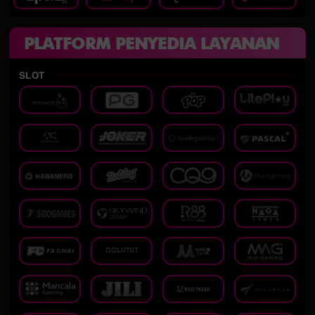
PLATFORM PENYEDIA LAYANAN
SLOT