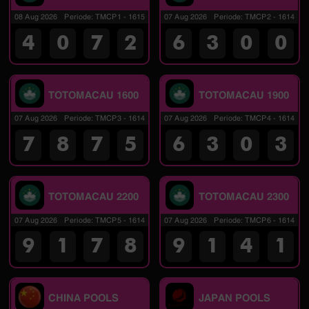
08 Aug 2026
Periode
:
TMCP1
-
1615
07 Aug 2026
Periode
:
TMCP2
-
1614
4
0
7
2
6
3
0
0
TOTOMACAU 1600
TOTOMACAU 1900
07 Aug 2026
Periode
:
TMCP3
-
1614
07 Aug 2026
Periode
:
TMCP4
-
1614
7
8
7
5
6
3
0
3
TOTOMACAU 2200
TOTOMACAU 2300
07 Aug 2026
Periode
:
TMCP5
-
1614
07 Aug 2026
Periode
:
TMCP6
-
1614
9
1
7
8
9
1
4
1
CHINA POOLS
JAPAN POOLS