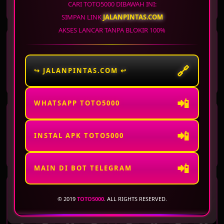
9
2
9
6
9
8
9
0
CARI TOTO5000 DIBAWAH INI:
SIMPAN LINK
JALANPINTAS.COM
AKSES LANCAR TANPA BLOKIR 100%
WASHINGTON DC
ARKANSAS
EVENING
MIDDAY
07 Aug 2026
Periode
:
WSTEV
-
1549
08 Aug 2026
Periode
:
ARKMD
-
1473
🔗
↪ JALANPINTAS.COM ↩
8
1
1
1
4
3
6
4
📲
WHATSAPP TOTO5000
ARKANSAS
VIRGINIA DAY
EVENING
📲
07 Aug 2026
Periode
:
ARKEV
-
1549
08 Aug 2026
Periode
:
VRGD
-
1550
INSTAL APK TOTO5000
7
2
8
0
5
8
0
6
📲
MAIN DI BOT TELEGRAM
VIRGINIA NIGHT
WISCONSIN
© 2019
TOTO5000
. ALL RIGHTS RESERVED.
07 Aug 2026
Periode
:
VRGNT
-
1549
08 Aug 2026
Periode
:
WISCO
-
1550