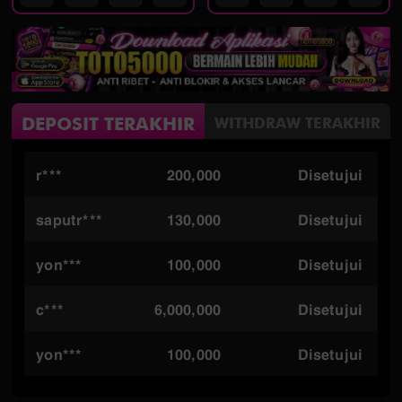
DEPOSIT TERAKHIR
WITHDRAW TERAKHIR
r***
200,000
Disetujui
saputr***
130,000
Disetujui
yon***
100,000
Disetujui
c***
6,000,000
Disetujui
yon***
100,000
Disetujui