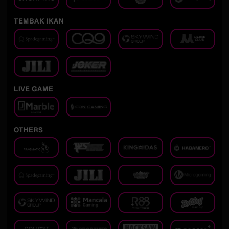
TEMBAK IKAN
LIVE GAME
OTHERS