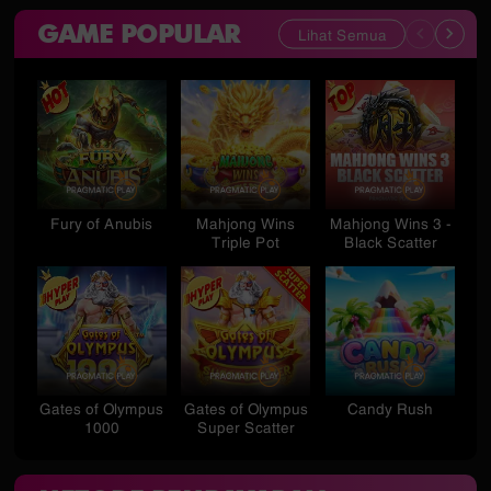
GAME POPULAR
Lihat Semua
Fury of Anubis
Mahjong Wins
Mahjong Wins 3 -
St
Triple Pot
Black Scatter
Gates of Olympus
Gates of Olympus
Candy Rush
S
1000
Super Scatter