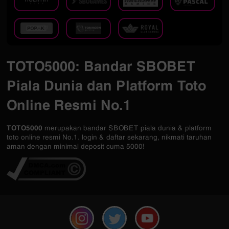
TOTO5000: Bandar SBOBET
Piala Dunia dan Platform Toto
Online Resmi No.1
TOTO5000
merupakan bandar SBOBET piala dunia & platform
toto online resmi No.1. login & daftar sekarang, nikmati taruhan
aman dengan minimal deposit cuma 5000!