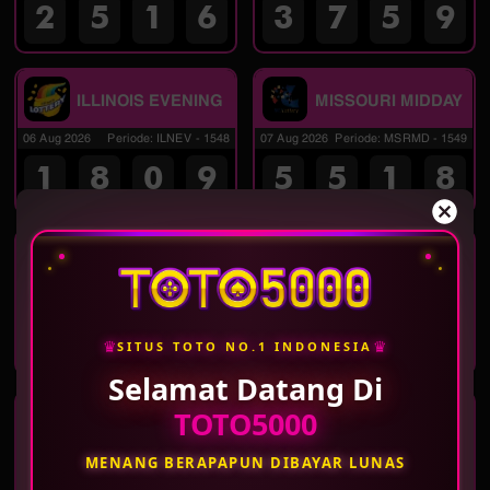
2
5
1
6
3
7
5
9
ILLINOIS EVENING
MISSOURI MIDDAY
06 Aug 2026
Periode
:
ILNEV
-
1548
07 Aug 2026
Periode
:
MSRMD
-
1549
1
8
0
9
5
5
1
8
MISSOURI
MASSACHUSETTS
EVENING
MIDDAY
06 Aug 2026
Periode
:
MSREV
-
1548
07 Aug 2026
Periode
:
MSCMD
-
1549
6
0
1
6
4
4
7
4
♛
♛
SITUS TOTO NO.1 INDONESIA
Selamat Datang Di
MASSACHUSETTS
WASHINGTON DC
TOTO5000
EVENING
MID
06 Aug 2026
Periode
:
MSCEV
-
1548
07 Aug 2026
Periode
:
WSTMD
-
1549
MENANG BERAPAPUN DIBAYAR LUNAS