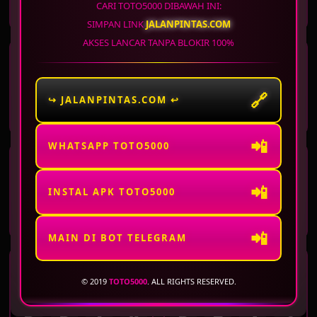
8
7
4
2
3
5
4
0
CARI TOTO5000 DIBAWAH INI:
SIMPAN LINK
JALANPINTAS.COM
AKSES LANCAR TANPA BLOKIR 100%
WASHINGTON DC
ARKANSAS
EVENING
MIDDAY
06 Aug 2026
Periode
:
WSTEV
-
1548
07 Aug 2026
Periode
:
ARKMD
-
1472
🔗
↪ JALANPINTAS.COM ↩
5
8
0
6
2
5
0
8
📲
WHATSAPP TOTO5000
ARKANSAS
VIRGINIA DAY
EVENING
📲
06 Aug 2026
Periode
:
ARKEV
-
1548
07 Aug 2026
Periode
:
VRGD
-
1549
INSTAL APK TOTO5000
2
5
9
3
1
7
3
6
📲
MAIN DI BOT TELEGRAM
VIRGINIA NIGHT
WISCONSIN
© 2019
TOTO5000
. ALL RIGHTS RESERVED.
06 Aug 2026
Periode
:
VRGNT
-
1548
07 Aug 2026
Periode
:
WISCO
-
1549