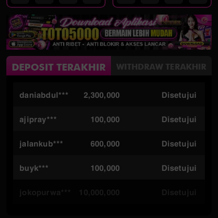
DEPOSIT TERAKHIR
WITHDRAW TERAKHIR
daniabdul***
2,300,000
Disetujui
ajipray***
100,000
Disetujui
jalankub***
600,000
Disetujui
buyk***
100,000
Disetujui
jokopurwa***
10,000,000
Disetujui