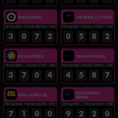
MAGNUM4D
VIETNAM LOTTERY
05 Aug 2026
Periode
:
MGU4D
-
1239
06 Aug 2026
Periode
:
VTNML
-
1546
3
0
7
2
0
5
8
2
PCSO POOLS
TAIWAN POOLS
06 Aug 2026
Periode
:
PCSP
-
1466
06 Aug 2026
Periode
:
TWNPL
-
1546
3
7
0
4
4
5
8
7
HONGKONG
KING KONG 4D
SIANG
06 Aug 2026
Periode
:
KKO4D
-
1545
06 Aug 2026
Periode
:
HKSI
-
1545
7
1
0
0
9
2
2
0