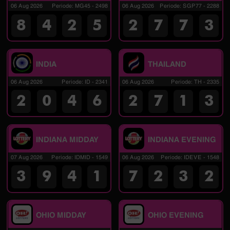
06 Aug 2026
Periode
:
MG45
-
2498
06 Aug 2026
Periode
:
SGP77
-
2288
8
4
2
5
2
7
7
3
INDIA
THAILAND
06 Aug 2026
Periode
:
ID
-
2341
06 Aug 2026
Periode
:
TH
-
2335
2
0
4
6
2
7
1
3
INDIANA MIDDAY
INDIANA EVENING
07 Aug 2026
Periode
:
IDMID
-
1549
06 Aug 2026
Periode
:
IDEVE
-
1548
3
9
4
1
7
2
3
2
OHIO MIDDAY
OHIO EVENING