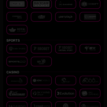
SPORTS
CASINO