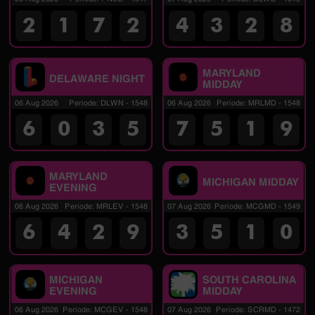
2
1
7
2
4
3
2
8
MARYLAND
DELAWARE NIGHT
MIDDAY
06 Aug 2026
Periode
:
DLWN
-
1548
06 Aug 2026
Periode
:
MRLMD
-
1548
6
0
3
5
7
5
1
9
MARYLAND
MICHIGAN MIDDAY
EVENING
06 Aug 2026
Periode
:
MRLEV
-
1548
07 Aug 2026
Periode
:
MCGMD
-
1549
6
4
2
9
3
5
1
0
MICHIGAN
SOUTH CAROLINA
EVENING
MIDDAY
06 Aug 2026
Periode
:
MCGEV
-
1548
07 Aug 2026
Periode
:
SCRMD
-
1472