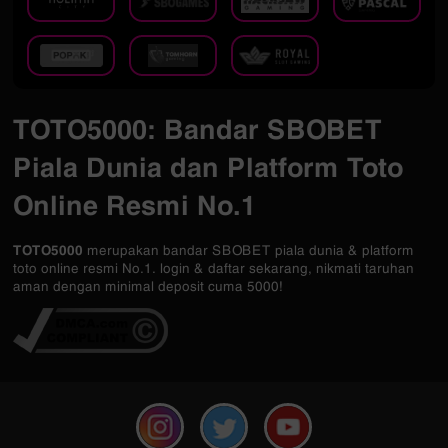
TOTO5000: Bandar SBOBET
Piala Dunia dan Platform Toto
Online Resmi No.1
TOTO5000
merupakan bandar SBOBET piala dunia & platform
toto online resmi No.1. login & daftar sekarang, nikmati taruhan
aman dengan minimal deposit cuma 5000!