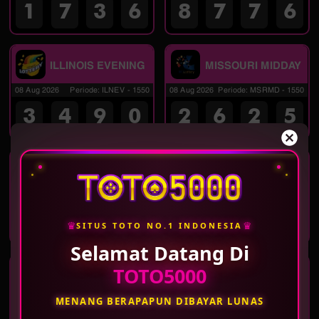
1
7
3
6
8
7
7
6
ILLINOIS EVENING
MISSOURI MIDDAY
08 Aug 2026
Periode
:
ILNEV
-
1550
08 Aug 2026
Periode
:
MSRMD
-
1550
3
4
9
0
2
6
2
5
MISSOURI
MASSACHUSETTS
EVENING
MIDDAY
08 Aug 2026
Periode
:
MSREV
-
1550
08 Aug 2026
Periode
:
MSCMD
-
1550
9
5
0
6
1
2
4
5
♛
♛
SITUS TOTO NO.1 INDONESIA
Selamat Datang Di
MASSACHUSETTS
WASHINGTON DC
TOTO5000
EVENING
MID
08 Aug 2026
Periode
:
MSCEV
-
1550
08 Aug 2026
Periode
:
WSTMD
-
1550
MENANG BERAPAPUN DIBAYAR LUNAS