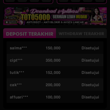
DEPOSIT TERAKHIR
WITHDRAW TERAKHIR
salma***
150,000
Disetujui
cipt***
350,000
Disetujui
tutik***
152,000
Disetujui
cak***
200,000
Disetujui
affuari***
100,000
Disetujui