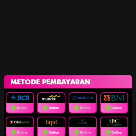
METODE PEMBAYARAN
Online
Online
Online
Online
Online
Online
Online
Online