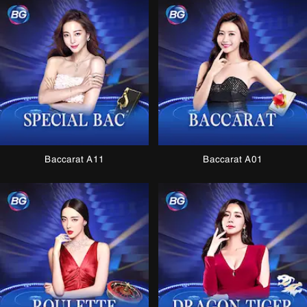
Baccarat A11
Baccarat A01