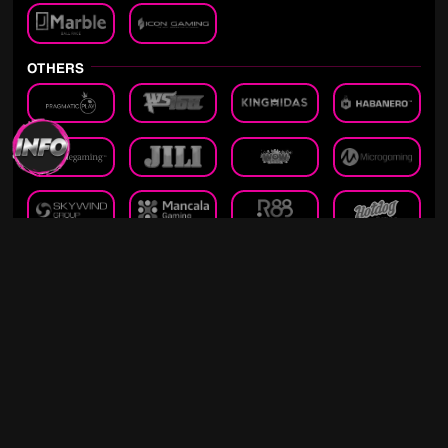
OTHERS