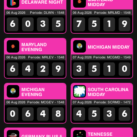
DELAWARE NIGHT
MIDDAY
06 Aug 2026
Periode
:
DLWN
-
1548
06 Aug 2026
Periode
:
MRLMD
-
1548
6
0
3
5
7
5
1
9
MARYLAND
MICHIGAN MIDDAY
EVENING
06 Aug 2026
Periode
:
MRLEV
-
1548
07 Aug 2026
Periode
:
MCGMD
-
1549
6
4
2
9
3
5
1
0
MICHIGAN
SOUTH CAROLINA
EVENING
MIDDAY
06 Aug 2026
Periode
:
MCGEV
-
1548
07 Aug 2026
Periode
:
SCRMD
-
1472
0
6
4
8
4
5
3
6
TENNESSE
GERMANY PLUS 5