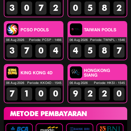
3
0
7
2
0
5
8
2
PCSO POOLS
TAIWAN POOLS
06 Aug 2026
Periode
:
PCSP
-
1466
06 Aug 2026
Periode
:
TWNPL
-
1546
3
7
0
4
4
5
8
7
HONGKONG
KING KONG 4D
SIANG
06 Aug 2026
Periode
:
KKO4D
-
1545
06 Aug 2026
Periode
:
HKSI
-
1545
7
1
0
0
9
2
2
0
METODE PEMBAYARAN