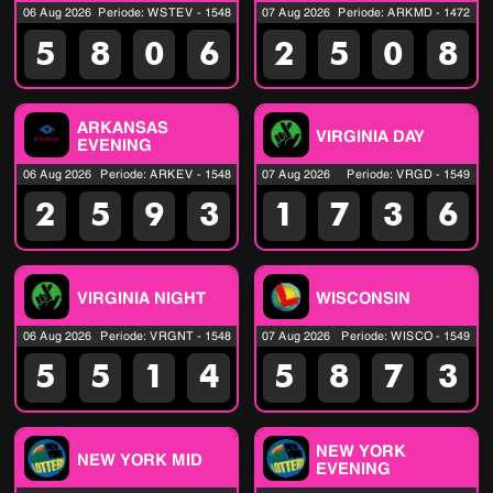
06 Aug 2026
Periode
:
WSTEV
-
1548
07 Aug 2026
Periode
:
ARKMD
-
1472
5
8
0
6
2
5
0
8
ARKANSAS
VIRGINIA DAY
EVENING
06 Aug 2026
Periode
:
ARKEV
-
1548
07 Aug 2026
Periode
:
VRGD
-
1549
2
5
9
3
1
7
3
6
VIRGINIA NIGHT
WISCONSIN
06 Aug 2026
Periode
:
VRGNT
-
1548
07 Aug 2026
Periode
:
WISCO
-
1549
5
5
1
4
5
8
7
3
NEW YORK
NEW YORK MID
EVENING