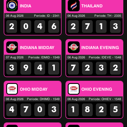
INDIA
THAILAND
06 Aug 2026
Periode
:
ID
-
2341
06 Aug 2026
Periode
:
TH
-
2335
2
0
4
6
2
7
1
3
INDIANA MIDDAY
INDIANA EVENING
07 Aug 2026
Periode
:
IDMID
-
1549
06 Aug 2026
Periode
:
IDEVE
-
1548
3
9
4
1
7
2
3
2
OHIO MIDDAY
OHIO EVENING
06 Aug 2026
Periode
:
OHIMD
-
1549
06 Aug 2026
Periode
:
OHIEV
-
1548
4
7
0
3
1
8
2
5