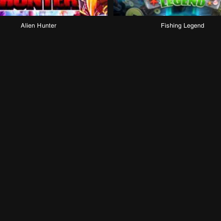
Alien Hunter
Fishing Legend