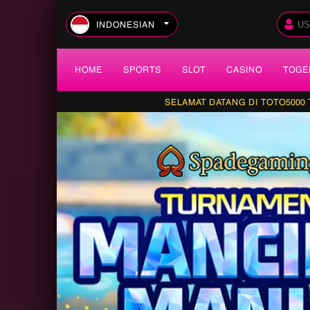
INDONESIAN
HOME
SPORTS
SLOT
CASINO
TOGE
SELAMAT DATANG DI TOTO5000 TOGEL DEPOSIT