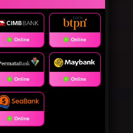
Online
Online
Online
Online
Online