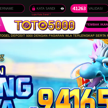
Lupa Kata Sandi ?
TEMBAK IKAN
L
 5000 DENGAN PASARAN WLA TERLENGKAP SERTA MEMILIKI 4 JENIS 