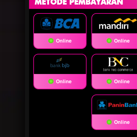
METODE PEMBAYARAN
Online
Online
Online
Online
Online