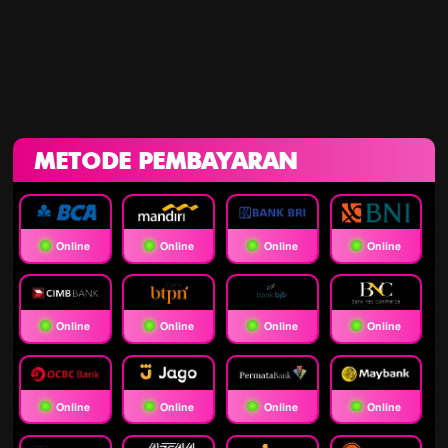
METODE PEMBAYARAN
Online
Online
Online
Online
Online
Online
Online
Online
Online
Online
Online
Online