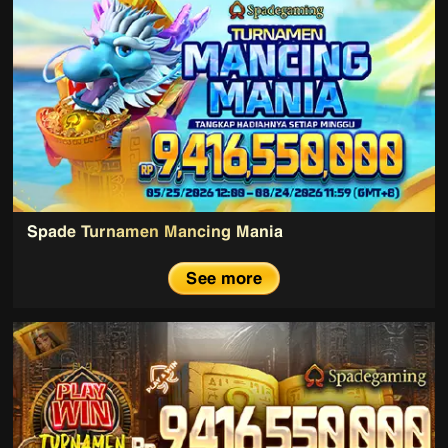
Pemain 1: beli spin gratis $1 -> menang $50 (skor = $50 / $1
- Syarat & Ketentuan standar operator tetap berlaku.
1. Kampanye Eksklusif Juni AdvantPlay merupakan
papan peringkat turnamen, pemain yang mencetak skor
x 100 = 5,000)
kampanye berbasis syarat dan tersedia bagi pemain yang
pertama akan mendapatkan posisi yang lebih tinggi di papan
Pemain 2: beli spin gratis $1 -> menang $5 (skor = $5 / $1 x
memenuhi syarat yang berpartisipasi terlebih dahulu serta
peringkat
100 = 500)
memenuhi ketentuan perputaran (turnover) tertentu dalam
12. Pragmatic Play berhak untuk mengubah, menangguhkan,
periode kampanye.
atau membatalkan promosi kapan saja.
5. Tidak ada taruhan minimum diperlukan dalam promosi ini.
2. Kampanye ini terdiri dari tiga acara, yaitu:
https://dailydropsandwins.org/tournament/eksklusif-merdeka-
6. Hadiah akan diberikan secara cash dan tidak dikenakan
gajian-heboh-turnamen-and-cash-drop/
persyaratan turnover.
Acara 1: Tantangan Taruhan – Putaran Gratis
7. Game yang terkualifikasi: Mahjong Wins Super Scatter,
Acara 2: Putaran Hari Pertandingan
Mahjong Wins 2, Gates of Olympus 1000, Gates of Olympus
Super Scatter, Gates of Olympus Xmas 1000, Gates of
Acara 3: Hujan Uang Tunai Pertandingan Besar
Olympus, Sugar Rush Super Scatter, Sugar Rush Xmas,
Spade Turnamen Mancing Mania
3.Acara 1 akan berlangsung dari 8/6/2026 00:00:00 hingga
Sugar Rush, Sugar Rush 1000, Sweet Bonanza 2500, Sweet
26/7/2026 23:59:59 (GMT+8), dan pembagian hadiah akan
Bonanza Super Scatter, Sweet Bonanza Xmas, Sweet
Syarat & Ketentuan
See more
dilaksanakan dalam TUJUH minggu sebagai berikut:
Bonanza, Sweet Bonanza 1000, Starlight Princess Super
Scatter, Starlight Princess Pachi, Starlight Christmas,
Minggu 1:
1. Jika seorang pemain muncul di lebih dari satu papan
8/6/2026 00:00:00 – 14/6/2026 23:59:59
Starlight Princess, Starlight Princess 1000, Gates of Gatot
peringkat, pemain tersebut akan dapat memenangkan lebih
(GMT+8)
Kaca Super Scatter, Gatot Kaca’s Fury, Gates of Gatot Kaca,
dari satu hadiah. Hadiah akan dikirim dalam kurun waktu 72
Minggu 2:
15/6/2026 00:00:00 – 21/6/2026 23:59:59
Gates of Gatot Kaca 1000, The Dog House – Dog or Alive,
jam setelah turnamen berakhir, silahkan periksa perubahan
(GMT+8)
The Dog House – Muttley Crew, The Dog House – Royal Hunt,
saldo di dompet Anda.
Minggu 3:
22/6/2026 00:00:00 – 28/6/2026 23:59:59
The Dog House Megaways, The Dog House Multihold, The
(GMT+8)
Dog House Megaways 1000, Zeus vs Hades – Gods of War,
2. Pemain dapat memeriksa peringkat, aturan dan
Minggu 4:
29/6/2026 00:00:00 – 5/7/2026 23:59:59
Zeus vs Hades – Gods of War 250 dan Sweet Rush Bonanza.
persyaratan acara di dalam ikon "Turnamen" yang tersedia di
(GMT+8)
game.