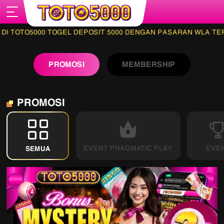
0 TOGEL DEPOSIT 5000 DENGAN PASARAN WLA TERLENGKAP SER
PROMOSI
MEMBERSHIP
PROMOSI
SEMUA
EVENT PRAGMATIC PLAY
EVE