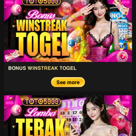
Bonus Dibagikan Paling Telat Pukul 17.00 WIB
Minimal Deposit IDR 500.000 - IDR 750.000 Get 3 Voucher
Bonus Diberikan Berupa Saldo Credit Didalam Akun
Minimal Deposit IDR 750.000 - IDR 2.500.000 Get 5 Voucher
Berlaku Untuk Semua Jenis Pembayaran Deposit
Minimal Deposit IDR 2.500.000 - IDR 5.000.000 Get 7
Wajib Aktif Bermain Selama 7 Hari ( Minggu-Sabtu )
Voucher
Bonus Akan Diberikan Sesuai Dengan Total Deposit Selama 7
Deposit Lebih Dari IDR 5.000.000 Get 7 Voucher + Free 3
Hari
Voucher
Syarat WD TO X1
1 Voucher Hanya Bisa Di Claim 1x.
Contoh Perhitungan Bonus Absensi Mingguan :
Untuk Informasi Lebih Lanjut Silahkan Hubungi
Whatsapp/Livechat TOTO5000
Minimal Deposit IDR 250.000-500.000 Bonus 1%
Minimal Deposit IDR 500.000-750.000 Bonus 1,5%
Minimal Deposit IDR 750.000-2.500.000 Bonus 2%
BONUS WINSTREAK TOGEL
Minimal Deposit IDR 2.500.000-4.999.999 Bonus 2,5%
Deposit Lebih Dari IDR 5.000.000 Bonus 3%
Syarat & Ketentuan Promo TOTO5000 :
See more
Untuk Informasi Lebih Lanjut Silahkan Hubungi
Whatsapp/Livechat TOTO5000
Berlaku Untuk Seluruh Member TOTO5000
Big Doorprize / Hadiah 100% Dari Nilai Deposit
Event Ini Berlaku Untuk Pasaran Sydney dan Hongkong
Dalam 1 Hari Hanya Dapat Mengikuti 1 Set Pasaran
Minimal Deposit 20.000 Untuk Mengikuti Event Ini
Pemain Harus Bisa Memenangkan 1 Set Pasaran Sekaligus
Dalam 1 Hari
Contoh SDY Pools & SDY Lotto dan Sebaliknya HK Pools &
HK Lotto