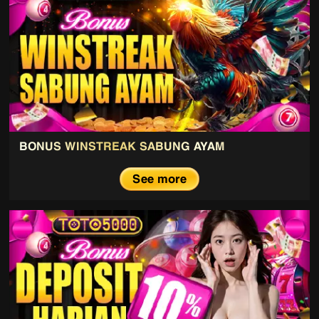
Whatsapp/Livechat TOTO5000
Keputusan Admin TOTO5000 Tidak Dapat Diganggu Gugat /
Bersifat Mutlak.
Untuk Informasi Lebih Lanjut Silahkan Hubungi
Whatsapp/Livechat TOTO5000
BONUS WINSTREAK SABUNG AYAM
Syarat & Ketentuan Promo TOTO5000 :
See more
Bonus Ini Hanya Berlaku Untuk Pasangan HANDICAP
(Wala/Meron)
Maksimal Bonus Yang Diberikan Rp. 1.000.000,-
Promo ini Hanya Berlaku Selama 1 Hari Permainan
Bonus Akan Langsung Diberikan Ke Dalam Akun
Kemenangan Harus 7x Beruntun Dalam 1 ARENA Dan
Nomor Bettingan Fight Harus Berurutan
Jika Di Dalam 7x Win Beruntun Anda Terdapat Hasil
DRAW/BDD/FTD, Maka Akan Dianggap Hangus/Ulang Dari
Awal Kembali