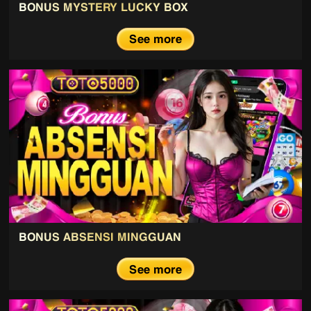
Gunakan Hastag #Username #TOTO5000 #REKENINGHOKI
BONUS MYSTERY LUCKY BOX
Link Grup
:
https://www.facebook.com/groups/443821328608568
Syarat & Ketentuan Promo TOTO5000 :
See more
Hanya Berlaku Untuk IP Indonesia & Tidak Bisa Double Claim
Event
Promo Ini Berlaku Untuk Semua Member TOTO5000
Jika Terindikasi Kecurangan Maka Seluruh Bonus Kami
Member Harus Aktif Bermain Selama 7 Hari ( Minggu-Sabtu )
Batalkan!
Voucher Akan Dibagikan Secara Otomatis Ke MEMO Akun
Masing-Masing
Untuk Informasi Lebih Lanjut Silahkan Hubungi
Batas Claim / Penggunaan Voucher Selama 2 Hari Mulai
Whatsapp/Livechat TOTO5000
Pukul 00.00-23.59 WIB
Jika Voucher Tidak Digunakan Maka Dianggap Hangus
Claim Voucher & Hadiah MYSTERY BOX MINGGUAN
Dengan Mengirimkan Screenshoot HADIAH Yang Didapatkan.
Jika Ditemukan Adanya Indikasi Kecurangan Seperti
Kesamaan IP, Bermain Invest Atau Safety Bet Dan
Terindikasi 1 Orang Yang Sama Maka Pihak TOTO5000
Berhak Membatalkan Hadiah
Segala Keputusan Dan Regulasi TOTO5000 Tidak Dapat
Diganggu Gugat Dengan Alasan Apapun!
BONUS ABSENSI MINGGUAN
Dapatkan Hadiah Grand Prize Honda CBR 150RR dan Hadiah
Syarat & Ketentuan Promo TOTO5000 :
See more
Menarik Lainnya
Promo Ini Berlaku Untuk Semua Member TOTO5000
Minimal Deposit IDR 50.000 - IDR 250.000 Get 1 Voucher
Bonus Absensi Mingguan Akan Dibagikan Secara Otomatis
Minimal Deposit IDR 250.000 - IDR 500.00 Get 2 Voucher