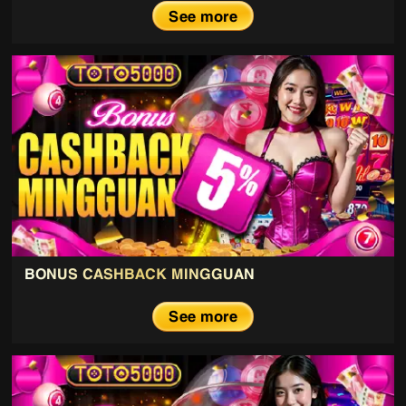
Syarat & Ketentuan Promo TOTO5000 :
See more
Promo Ini Berlaku Untuk Semua Member TOTO5000
Minimal Melakukan Deposit IDR 50.000
Maksimal Bonus Yang Diberikan Sebesar IDR 20.000
Bonus Ini Berlaku Untuk Semua Permainan Kecuali
TOGEL
& CASINO
Syarat Melakukan Withdraw TURNOVER x3 Contoh [50.000 +
20% = 60.000 x 3 = 180.000] TO Yang Harus Dicapai Untuk
Melakukan Withdraw
Bonus Tidak Berlaku Untuk Deposit Pulsa
Keputusan Admin TOTO5000 Tidak Dapat Diganggu Gugat /
Bersifat Mutlak.
Untuk Informasi Lebih Lanjut Silahkan Hubungi
Whatsapp/Livechat TOTO5000
BONUS CASHBACK MINGGUAN
Syarat & Ketentuan Promo TOTO5000 :
See more
Terhitung Total Kekalahan Dalam 1 Minggu
Minimal Kekalahan IDR 500.000 Untuk Mendapatkan Bonus
Tidak Ada Batasan Bonus Yang Diberikan Pada Bonus Ini
Bonus Ini Berlaku Untuk Semua Permainan
SLOT
Contoh Perhitungan Bonus Kekalahan (500.000 x 5% =