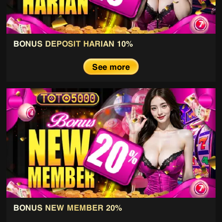
Namun Jika Terjadi VOID/CANCEL Maka Hitungan
Kemenangan Tetap Berlanjut
Apabila DOUBLE BET Maka Bettingan Pertama Saja Yang
Akan Di Hitung
Tidak Diperkenankan Ada Kesamaan Data (IP Address,
BONUS DEPOSIT HARIAN 10%
Nama Rekening, Nomor Rekening, No HP dan Email)
Syarat dan Ketentuan Bonus Dapat Berubah Sewaktu–waktu
Syarat & Ketentuan Promo TOTO5000 :
See more
Tanpa Pemberitahuan Terlebih Dahulu
TIDAK BERLAKU JIKA CLAIM BONUS DEPOSIT SABUNG
Promo Ini Berlaku Untuk Semua Member TOTO5000
AYAM 10%
Minimal Melakukan Deposit IDR 50.000
Berlaku Khusus IP INDONESIA
Maksimal Bonus Yang Diberikan Sebesar IDR 10.000
Keputusan Admin TOTO5000 Tidak Dapat Diganggu Gugat /
Bonus Ini Berlaku Untuk Semua Jenis Permainan Kecuali
Bersifat Mutlak
TOGEL & CASINO
Syarat Melakukan Withdraw Contoh [100.000 + 10% =
Untuk Informasi Lebih Lanjut Silahkan Hubungi
110.000 x 3 = 330.000 TO Yang Harus Dicapai Untuk
Whatsapp/Livechat TOTO5000
Melakukan Withdraw]
Bonus Tidak Berlaku Untuk Deposit Pulsa
Keputusan Admin TOTO5000 Tidak Dapat Diganggu Gugat /
Bersifat Mutlak.
Untuk Informasi Lebih Lanjut Silahkan Hubungi
Whatsapp/Livechat TOTO5000
BONUS NEW MEMBER 20%