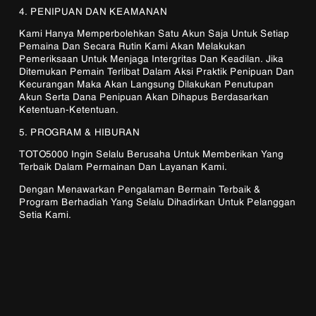
4. PENIPUAN DAN KEAMANAN
Kami Hanya Memperbolehkan Satu Akun Saja Untuk Setiap
Pemaina Dan Secara Rutin Kami Akan Melakukan
Pemeriksaan Untuk Menjaga Intergritas Dan Keadilan. Jika
Ditemukan Pemain Terlibat Dalam Aksi Praktik Penipuan Dan
Kecurangan Maka Akan Langsung Dilakukan Penutupan
Akun Serta Dana Penipuan Akan Dihapus Berdasarkan
Ketentuan-Ketentuan.
5. PROGRAM & HIBURAN
TOTO5000 Ingin Selalu Berusaha Untuk Memberikan Yang
Terbaik Dalam Permainan Dan Layanan Kami.
Dengan Menawarkan Pengalaman Bermain Terbaik &
Program Berhadiah Yang Selalu Dihadirkan Untuk Pelanggan
Setia Kami.