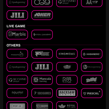
LIVE GAME
OTHERS