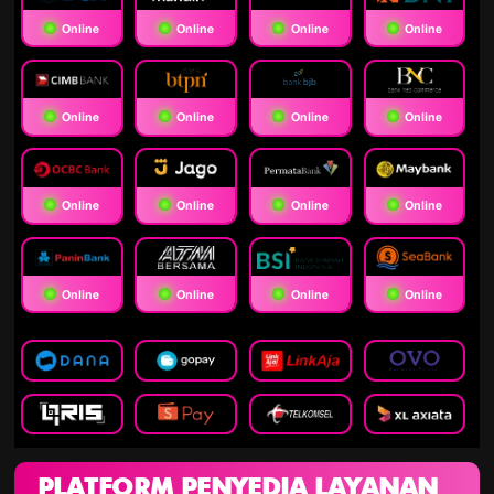
Online
Online
Online
Online
Online
Online
Online
Online
Online
Online
Online
Online
Online
Online
Online
Online
PLATFORM PENYEDIA LAYANAN