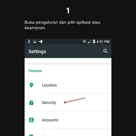
1
Buka pengaturan dan pilih aplikasi atau
keamanan.