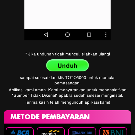
* Jika unduhan tidak muncul, silahkan ulangi
Unduh
sampai selesai dan klik TOTO5000 untuk memulai
pemasangan.
Aplikasi kami aman. Kami menyarankan untuk menonaktifkan
"Sumber Tidak Dikenal" apabila sudah selesai menginstal.
Terima kasih telah mengunduh aplikasi kami!
METODE PEMBAYARAN